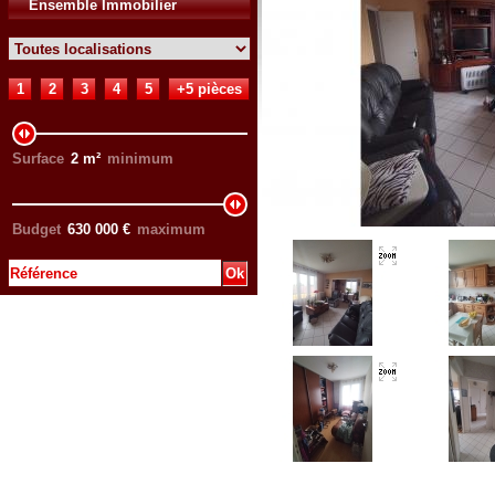
Ensemble Immobilier
1
2
3
4
5
+5 pièces
Surface
2
m²
minimum
Budget
630 000
€
maximum