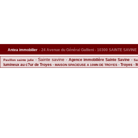
Antea immobilier
- 24 Avenue du Général Gallieni - 10300 SAINTE SAVINE
Sainte savine
-
-
Agence immobilière Sainte Savine
-
Pavillon sainte julie
Sa
lumineux au c?ur de Troyes
-
-
Troyes
-
M
MAISON SPACIEUSE A 10MN DE TROYES
les gres
Parking Sainte Savine
Immobilier S
-
-
-
Superbe maison rénovée
avec grand balcon
-
Barberey saint sulpice
-
Terrain à bâtir à 15 mn de Tro
Agglomération
SUPERFE F4 A ST ANDRE LE
-
-
Vendeuvre sur barse
Acheter Maison Sainte Savine
-
Commerce vente en vrac, Salon de thé & Petite Res
Acheter Parking Sainte Savine
Appartement de Standing proche 
-