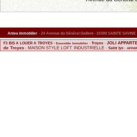
Antea immobilier
- 24 Avenue du Général Gallieni - 10300 SAINTE SAVINE
JOLI APPART
F3 BIS A LOUER A TROYES
-
-
Troyes
-
Ensemble Immobilier
de Troyes
MAISON STYLE LOFT INDUSTRIELLE
-
-
Saint lye
-
APPAR
Montgueux
Achat Fond d
Achat Parking Sainte Savine
-
-
-
Sainte savine
F2 a louer avec terrasse privée
-
-
Acheter Maison Sainte S
saint luc
Vente Parking Sainte Savine
Commerce
-
-
Charmante maison familiale de 
COURS PRIVE
Vendre Maison Sainte Savine
PAVIL
-
-
-
Saint mesmin
SUPERBE DUPLEX COMPROMIS ENTRE MAISON ET APP
corps
-