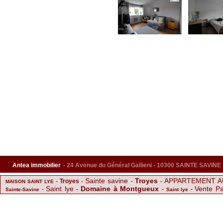
Antea immobilier
- 24 Avenue du Général Gallieni - 10300 SAINTE SAVINE
Sainte savine
Troyes
APPARTEMENT A
-
Troyes
-
-
-
MAISON SAINT LYE
Saint lye
Domaine à Montgueux
Vente Pa
-
-
-
-
Sainte-Savine
Saint lye
Magnifique Longère au fort potentiel
APPARTEMENT REFAIT A NEUF
-
F3 DE HAUT STANDING AVEC GARAGE
ENSEMBLE IMMO
GARE
-
-
F4 IDEA
-
F2 avec grand balcon
-
-
F2 SAINTE SAVINE
Saint andre les vergers
MAISON SPACIEUSE A 20MIN DE TROYES
-
SUPERBE MAISON RENOVEE 