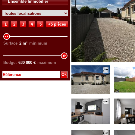
Ensemble Immobilier
1
2
3
4
5
+5 pièces
Surface
2
m²
minimum
Budget
630 000
€
maximum