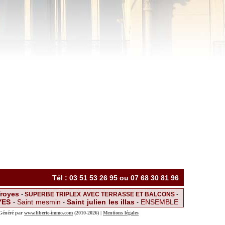
Tél : 03 51 53 26 95 ou 07 68 30 81 96
Troyes
-
SUPERBE TRIPLEX AVEC TERRASSE ET BALCONS
-
YES
Saint mesmin
Saint julien les illas
ENSEMBLE
-
-
-
ine
SPACIEUX F4 AVEC 2
-
-
F2 A SAINT ANDRE LES VERGERS
 Généré par
www.liberte-immo.com
(2010-2026) |
Mentions légales
F2 AVEC COURS
Saint lye
 duplex proche centre ville
-
-
-