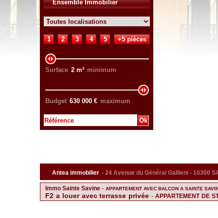
Ensemble Immobilier
1
2
3
4
5
+5 pièces
Surface
2
m²
minimum
Budget
630 000
€
maximum
Antea immobilier
- 24 Avenue du Général Gallieni - 10300
Immo Sainte Savine
-
APPARTEMENT AVEC BALCON A SAINTE SAVI
F2 a louer avec terrasse privée
-
APPARTEMENT DE ST
IMMOBILIER
APPARTEMENT F3 A LA VUE IMPREN
-
BALCONS
-
Magnifique Longère au fort potentiel
-
F3 DE HA