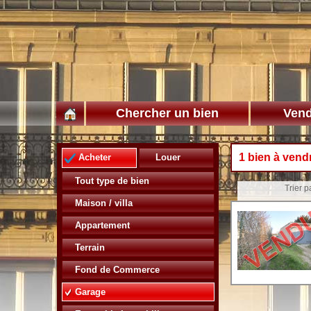
Chercher un bien
Vend
1 bien à vend
Acheter
Louer
Tout type de bien
Trier pa
Maison / villa
Appartement
Terrain
Fond de Commerce
Garage