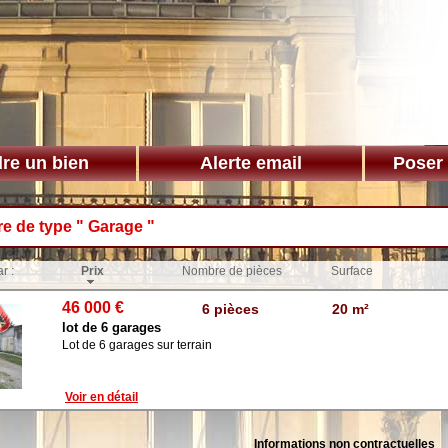
re un bien
Alerte email
Poser
re de type " Garage "
r :
Prix
Nombre de pièces
Surface
46 000 €
6 pièces
20 m²
lot de 6 garages
Lot de 6 garages sur terrain
Voir en détail
Informations non contractuelles