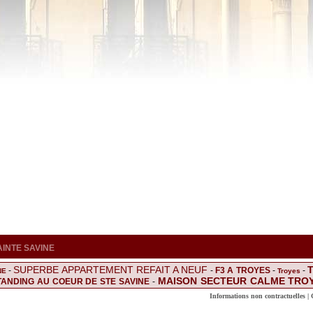
 SAINTE SAVINE
SUPERBE APPARTEMENT REFAIT A NEUF
-
-
F3 A TROYES
-
-
NE
Troyes
MAISON SECTEUR CALME TRO
ANDING AU COEUR DE STE SAVINE
-
ABLE
Acheter Maison Sainte Sav
-
-
LOCATION F3 MEUBLE
-
G : Bar sur Aube
Informations non contractuelles |
Savieres
-
La chapelle saint luc
-
-
Splendide f2 en
UT STANDING AVEC GARAGE