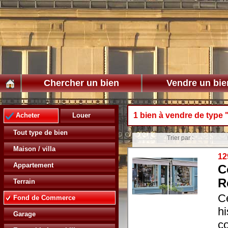
Chercher un bien
Vendre un bie
1 bien à vendre de type
Acheter
Louer
Tout type de bien
Trier par :
Maison / villa
12
Appartement
C
R
Terrain
C
Fond de Commerce
h
Garage
co