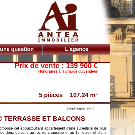
 une question
L'agence
Prix de vente :
139 900 €
Honoraires à la charge du vendeur
5 pièces 107.24 m²
Référence 1902
C TERRASSE ET BALCONS
pose cet époustouflant appartement d'une superficie de plus
 de deux balcons au rez de chaussée et au 1er étage et d'une