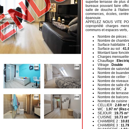
superbe terrasse de plus d
bureaux pouvant faire off
salle de douche à l'itali
commerces, écoles, centre 
épanouie.
APPELEZ NOUS VITE POUR 
copropriété charges men
communs et espaces verts, 
Nombre de pièces :
Nombre de chambre
Surface habitable :
Surface au sol :
41.
Montant taxe fonciè
Charges mensuelle
Chauffage :
Electri
Vitrage :
Double
Nombre de salon/sé
Nombre de buander
Nombre de cellier :
Nombre de niveaux
Nombre de salle d'
Nombre de WC :
2
Nombre de terrasse
Nombre de balcons
Nombre de cuisine 
CELLIER :
2.69 m² 
WC :
1.97 m² (Rez-
SEJOUR :
19.75 m²
CUISINE :
10.73 m²
CHAMBRE 2 :
10.81
CHAMBRE 3 :
11.79