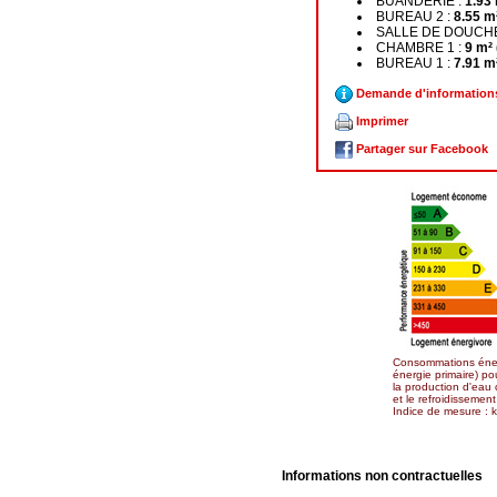
BUANDERIE :
1.93 
BUREAU 2 :
8.55 m
SALLE DE DOUCHE
CHAMBRE 1 :
9 m² 
BUREAU 1 :
7.91 m
Demande d'information
Imprimer
Partager sur Facebook
Consommations éner
énergie primaire) po
la production d'eau 
et le refroidissement
Indice de mesure :
Informations non contractuelles