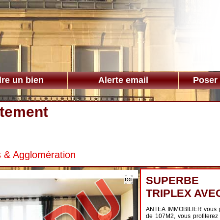
re un bien
Alerte email
Poser
tement
s & Agglomération
SUPERBE
TRIPLEX AVE
ANTEA IMMOBILIER vous pro
de 107M2, vous profiterez