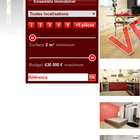
Ensemble Immobilier
1
2
3
4
5
+5 pièces
Surface
2
m²
minimum
Budget
630 000
€
maximum