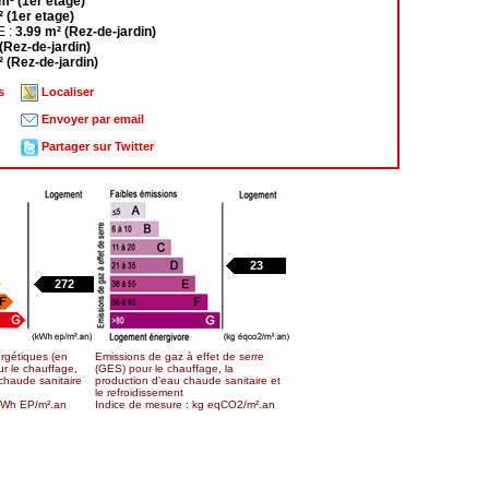
m² (1er etage)
² (1er etage)
 :
3.99 m² (Rez-de-jardin)
(Rez-de-jardin)
² (Rez-de-jardin)
s
Localiser
Envoyer par email
Partager sur Twitter
23
272
gétiques (en
Emissions de gaz à effet de serre
ur le chauffage,
(GES) pour le chauffage, la
chaude sanitaire
production d'eau chaude sanitaire et
le refroidissement
 kWh EP/m².an
Indice de mesure : kg eqCO2/m².an