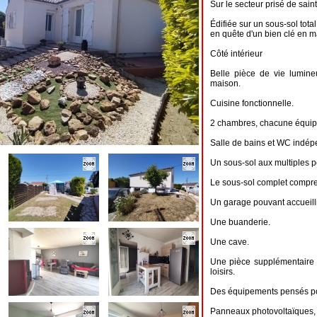
Sur le secteur prisé de saint
Édifiée sur un sous-sol total
en quête d'un bien clé en m
Côté intérieur
Belle pièce de vie lumine
maison.
Cuisine fonctionnelle.
2 chambres, chacune équip
Salle de bains et WC indép
Un sous-sol aux multiples po
Le sous-sol complet compre
Un garage pouvant accueilli
Une buanderie.
Une cave.
Une pièce supplémentaire 
loisirs.
Des équipements pensés pou
Panneaux photovoltaïques, 