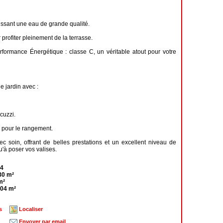
tissant une eau de grande qualité.
profiter pleinement de la terrasse.
rformance Énergétique : classe C, un véritable atout pour votre
e jardin avec :
cuzzi.
 pour le rangement.
 soin, offrant de belles prestations et un excellent niveau de
qu'à poser vos valises.
4
80 m²
m²
04 m²
s
Localiser
Envoyer par email