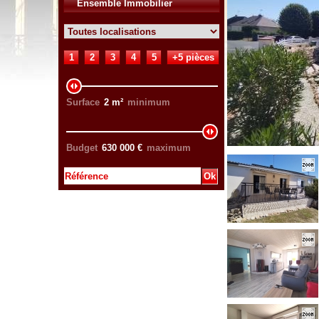
Ensemble Immobilier
1
2
3
4
5
+5 pièces
Surface
2
m²
minimum
Budget
630 000
€
maximum