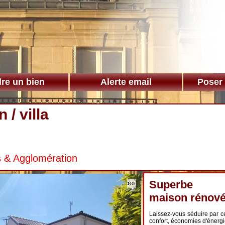
re un bien
Alerte email
Poser
 / villa
s & Agglomération
Superbe
maison rénov
Laissez-vous séduire par c
confort, économies d'énergi