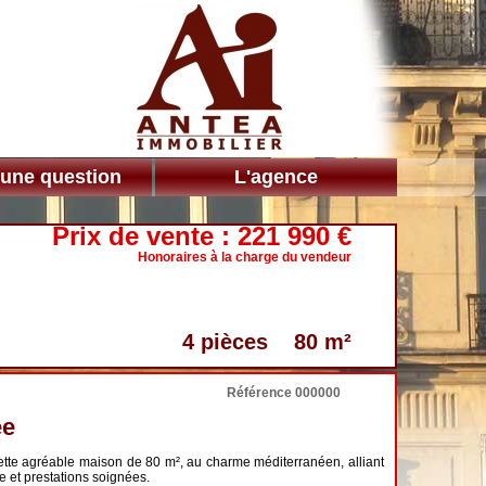
 une question
L'agence
Prix de vente :
221 990 €
Honoraires à la charge du vendeur
4 pièces 80 m²
Référence 000000
ée
ette agréable maison de 80 m², au charme méditerranéen, alliant
e et prestations soignées.