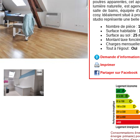
poutres apparentes, cet ap
lumière naturelle, est agen
salle de bains, équipée d'
cosy. Idéalement situé à pr
studio représente une belle 
Nombre de pièce :
Surface habitable :
Surface au sol :
25 
Montant taxe fonciè
Charges mensuelle
Tout à l'égout :
Oui
Demande d'information
Imprimer
Partager sur Facebook
Consommations éner
énergie primaire) po
la production d'eau 