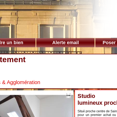
re un bien
Alerte email
Poser
tement
s & Agglomération
Studio
lumineux proc
Situé proche centre de Sain
pour un premier achat ou 