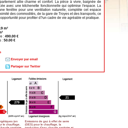
partement allie charme et confort. La pièce à vivre, baignée de
cée avec une kitchenette fonctionnelle qui optimise l'espace. La
une fenêtre pour une ventilation naturelle, complète cet espace
oximité des commodités, de la gare de Troyes et des transports, ce
opportunité pour profiter d?un cadre de vie agréable et pratique.
1
19 m²
m²
re :
490.00 €
s :
50.00 €
s
Envoyer par email
Partager sur Twitter
21
279
gétiques (en
Emissions de gaz à effet de serre
ur le chauffage,
(GES) pour le chauffage, la
chaude sanitaire
production d'eau chaude sanitaire et