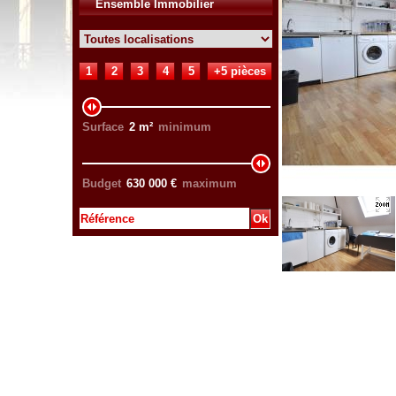
Ensemble Immobilier
1
2
3
4
5
+5 pièces
Surface
2
m²
minimum
Budget
630 000
€
maximum