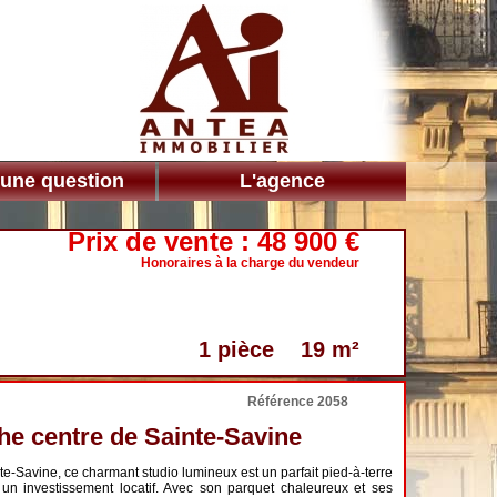
 une question
L'agence
Prix de vente :
48 900 €
Honoraires à la charge du vendeur
1 pièce 19 m²
Référence 2058
he centre de Sainte-Savine
te-Savine, ce charmant studio lumineux est un parfait pied-à-terre
un investissement locatif. Avec son parquet chaleureux et ses