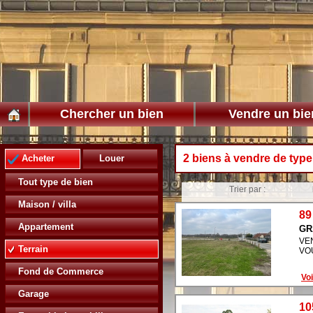
Chercher un bien
Vendre un bie
2 biens à vendre de type
Acheter
Louer
Tout type de bien
Trier par :
Maison / villa
89
Appartement
GR
VE
Terrain
VO
Fond de Commerce
Voi
Garage
10