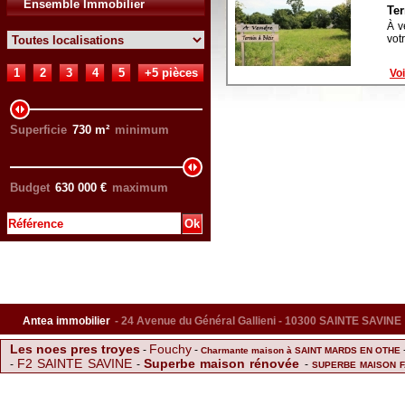
Ensemble Immobilier
Ter
À v
vot
1
2
3
4
5
+5 pièces
Voi
Superficie
730
m²
minimum
Budget
630 000
€
maximum
Antea immobilier
- 24 Avenue du Général Gallieni - 10300 SAINTE SAVINE
Les noes pres troyes
Fouchy
-
-
Charmante maison à SAINT MARDS EN OTHE
F2 SAINTE SAVINE
Superbe maison rénovée
-
-
-
SUPERBE MAISON F
La chapelle saint luc
Vente Fond de com
Troyes
-
-
-
F2 avec grand balcon
Savine
Payns
PAVILLON FAMILIALE 
-
Achat Maison Sainte Savine
-
-