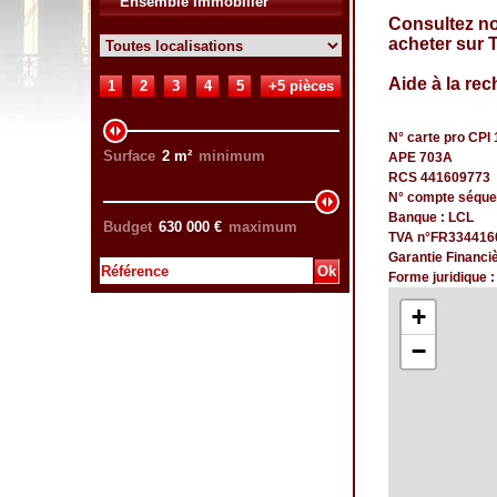
Ensemble Immobilier
Consultez n
acheter sur 
Aide à la rec
1
2
3
4
5
+5 pièces
N° carte pro CPI 
Surface
2
m²
minimum
APE 703A
RCS 441609773
N° compte séque
Banque : LCL
Budget
630 000
€
maximum
TVA n°FR334416
Garantie Financi
Forme juridique 
+
−