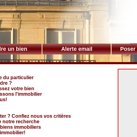
re un bien
Alerte email
Poser
e du particulier
dre ?
sez votre bien
sons l'immobilier
us!
ter ? Confiez nous vos critères
e notre recherche
biens immobiliers
'immobilier!