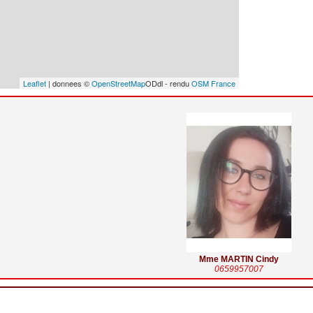
Leaflet
| donnees ©
OpenStreetMap
ODdl - rendu
OSM France
Mme MARTIN Cindy
0659957007