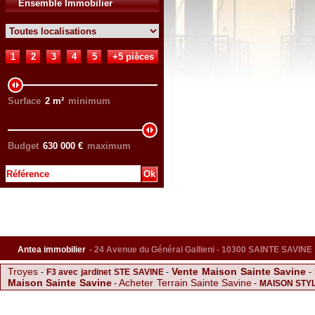
Ensemble Immobilier
1
2
3
4
5
+5 pièces
Surface
2
m²
minimum
Budget
630 000
€
maximum
Antea immobilier
- 24 Avenue du Général Gallieni - 10300 SAINTE SAVINE
Troyes
Vente Maison Sainte Savine
-
F3 avec jardinet STE SAVINE
-
-
Maison Sainte Savine
Acheter Terrain Sainte Savine
-
-
MAISON STY
m² idéalement située
Saint andre les verges
F
-
-
-
Vendeuvre sur barse
Parking Sainte Savine
SPACIEUX F4 AVEC 2 BALC
-
Sainte savine
-