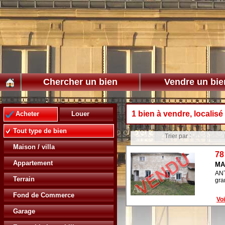
Chercher un bien
Vendre un bie
1 bien à vendre, localisé
Acheter
Louer
Tout type de bien
Trier par :
Maison / villa
78
Appartement
MA
ANT
Terrain
gra
Fond de Commerce
Voi
Garage