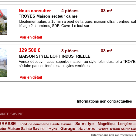
Nous consulter
4 pièces
63 m²
TROYES Maison secteur calme
Idéalement situé, à 15 min à pied de la gare, maison offrant entrée, sa
l'étage 2 chambres, SDB. Cave. Le tout sur...
Voir en détail
129 500 €
3 pièces
63 m²
MAISON STYLE LOFT INDUSTRIELLE
Venez découvrir cette superbe maison au style loft industriel à TROYE
séduire par ses fenêtres au styles verrières,...
Voir en détail
Informations non contractuelles
 SAINTE SAVINE
ERRASSE
Saint lye
-
-
-
Magnifique Longère au
Fond de commerce Sainte Savine
Garage
Savieres
eter Maison Sainte Savine
-
-
-
-
Payns
Vendre Terrain Sainte Sa
La chapelle saint luc
SUPERBE LOCATION F3 AU CENTRE D
VINE
-
-
Informations non contractuelles |