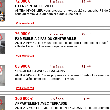
72 000 €
3 pièces
34 m²
F3 EN CENTRE DE VILLE
ANTEA IMMOBILIER vous propose en exclusivité ce superbe F3 de 52
situé au centre ville, au dernier étage d une petite...
Voir en détail
76 900 €
2 pièces
42 m²
F2 MEUBLE A 2 PAS DU CENTRE VILLE
ANTEA IMMOBILIER vous propose ce superbe F2 meublé et équipé ref
ville de TROYES, totalement équipé et meublé...
Voir en détail
83 900 €
4 pièces
71 m²
SPACIEUX F4 AVEC 2 BALCONS
ANTEA IMMOBILIER vous propose ce spacieux F4 refait totalement à ne
écoles lycée commerces transports... Il vous...
Voir en détail
106 900 €
3 pièces
61 m²
APPARTEMENT AVEC TERRASSE
ANTEA IMMOBILIER vous propose EN EXCLUSIVITÉ cet appartement d