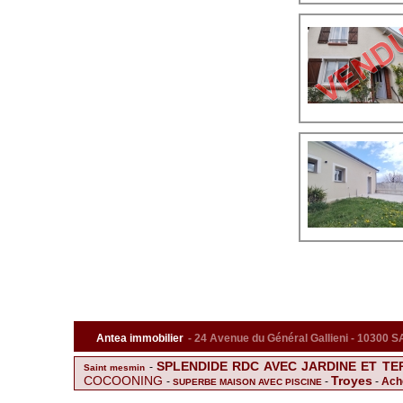
Antea immobilier
- 24 Avenue du Général Gallieni - 10300
SPLENDIDE RDC AVEC JARDINE ET T
-
Saint mesmin
COCOONING
Troyes
-
-
-
Ach
SUPERBE MAISON AVEC PISCINE
Troyes
-
-
F3 avec jardinet STE SA
louer avec terrasse privée