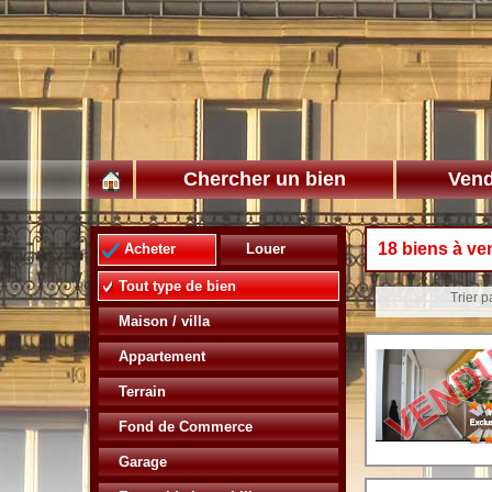
Chercher un bien
Vend
18 biens à ve
Acheter
Louer
Tout type de bien
Trier pa
Maison / villa
Appartement
Terrain
Fond de Commerce
Garage