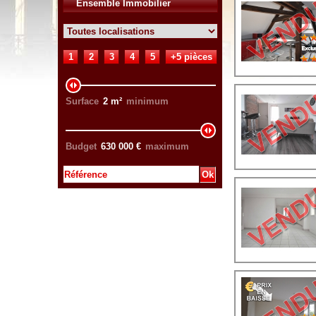
Ensemble Immobilier
1
2
3
4
5
+5 pièces
Surface
2
m²
minimum
Budget
630 000
€
maximum