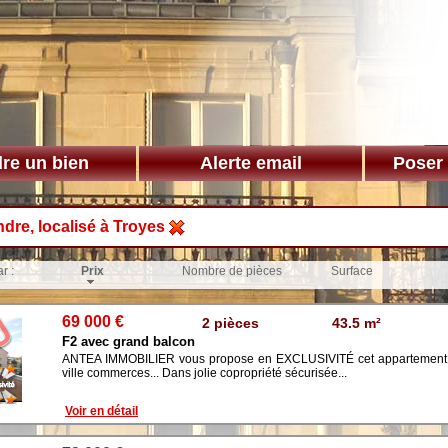
re un bien
Alerte email
Poser
ndre, localisé à Troyes
r :
Prix
Nombre de pièces
Surface
69 000 €
2 pièces
43.5 m²
F2 avec grand balcon
ANTEA IMMOBILIER vous propose en EXCLUSIVITÉ cet appartement de
ville commerces... Dans jolie copropriété sécurisée...
Voir en détail