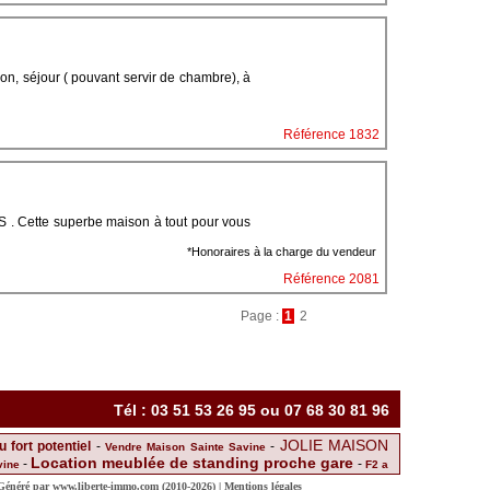
lon, séjour ( pouvant servir de chambre), à
Référence 1832
S . Cette superbe maison à tout pour vous
*Honoraires à la charge du vendeur
Référence 2081
Page :
1
2
Tél : 03 51 53 26 95 ou 07 68 30 81 96
JOLIE MAISON
 fort potentiel
-
-
Vendre Maison Sainte Savine
Location meublée de standing proche gare
-
-
vine
F2 a
E TROYES
Achat Terrain Sainte Savine
-
-
-
Sainte savine
 Généré par
www.liberte-immo.com
(2010-2026) |
Mentions légales