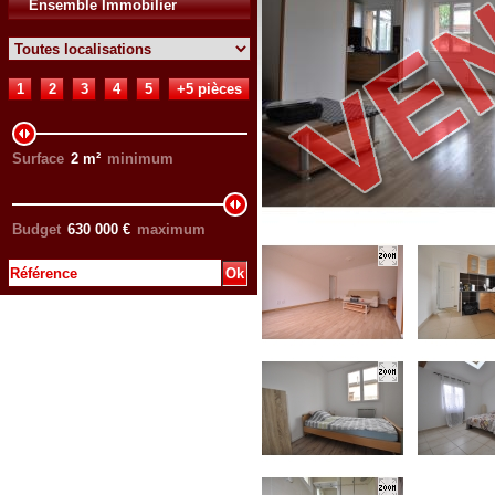
Ensemble Immobilier
1
2
3
4
5
+5 pièces
Surface
2
m²
minimum
Budget
630 000
€
maximum