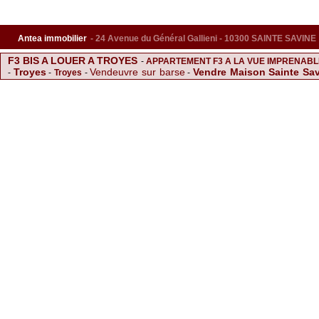
Antea immobilier
- 24 Avenue du Général Gallieni - 10300 SAINTE SAVINE
F3 BIS A LOUER A TROYES
-
APPARTEMENT F3 A LA VUE IMPRENAB
Troyes
Vendeuvre sur barse
Vendre Maison Sainte Sa
-
-
Troyes
-
-
MAISON RENOVEE A 15MIN DE TROYES
Appartement de Stand
-
TERRASSE ET BALCONS
SUPERFE F4 A ST ANDRE LES VERGE
-
Maison Sainte Savine
La chapelle saint l
-
Saint andre les vergers
-
-
F4 IDEALEMENT SITUE
SU
-
-
Pavillon
-
MAISON DE 2012 PROCHE TROYES
Vente Maison Sainte Savine
-
Maison à TROYES