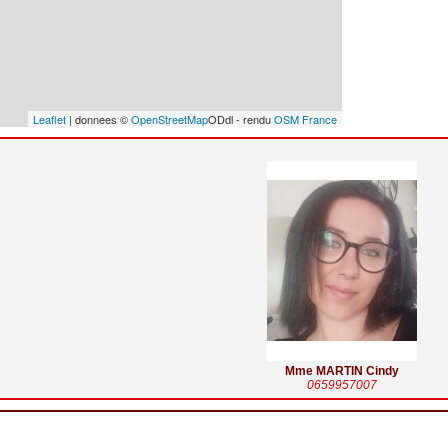
Leaflet
| donnees ©
OpenStreetMap
ODdl - rendu
OSM France
Mme MARTIN Cindy
0659957007