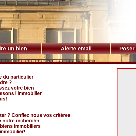
re un bien
Alerte email
Poser
e du particulier
dre ?
sez votre bien
sons l'immobilier
us!
ter ? Confiez nous vos critères
e notre recherche
biens immobiliers
'immobilier!