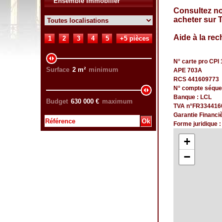
Ensemble Immobilier
Consultez n
acheter sur 
Aide à la rec
1
2
3
4
5
+5 pièces
N° carte pro CPI 
Surface
2
m²
minimum
APE 703A
RCS 441609773
N° compte séque
Banque : LCL
Budget
630 000
€
maximum
TVA n°FR334416
Garantie Financi
Forme juridique 
+
−