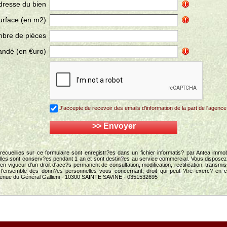
dresse du bien
urface (en m2)
bre de pièces
andé (en €uro)
J'accepte de recevoir des emails d'information de la part de l'agence
>> Envoyer
recueillies sur ce formulaire sont enregistr?es dans un fichier informatis? par Antea immob
Elles sont conserv?es pendant 1 an et sont destin?es au service commercial. Vous dispose
 en vigueur d'un droit d'acc?s permanent de consultation, modification, rectification, transmi
? l'ensemble des donn?es personnelles vous concernant, droit qui peut ?tre exerc? en c
Avenue du Général Gallieni - 10300 SAINTE SAVINE - 0351532695