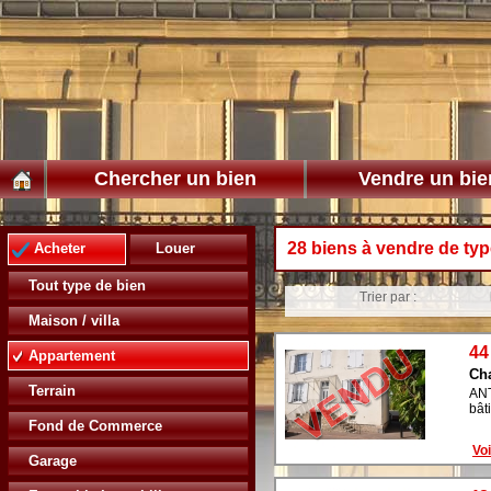
Chercher un bien
Vendre un bie
28 biens à vendre de ty
Acheter
Louer
Tout type de bien
Trier par :
Maison / villa
44
Appartement
Ch
Terrain
ANT
bât
Fond de Commerce
Voi
Garage