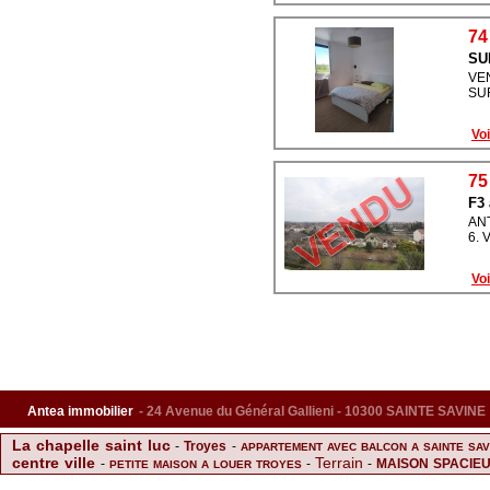
74
SU
VE
SU
Voi
75
F3 
ANT
6. 
Voi
Antea immobilier
- 24 Avenue du Général Gallieni - 10300 SAINTE SAVINE
La chapelle saint luc
-
Troyes
-
APPARTEMENT AVEC BALCON A SAINTE SA
centre ville
Terrain
-
-
-
MAISON SPACIEU
PETITE MAISON A LOUER TROYES
Superbe maison rénovée
-
-
Terrain Sainte Sav
Achat Maison Sainte Savine