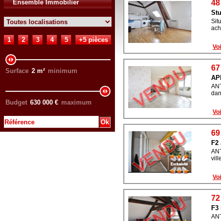
Ensemble Immobilier
48
Stu
Sit
ach
1
2
3
4
5
+5 pièces
Voi
67
Surface
2
m²
minimum
AP
ANT
dan
Budget
630 000
€
maximum
Voi
69
F2 
ANT
vil
Voi
72
F3
ANT