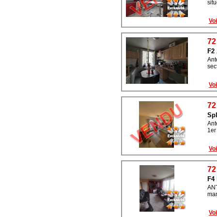
sit
Voi
72
F2
Ant
sec
Voi
72
Spl
Ant
1er
Voi
72
F4
ANT
man
Voi