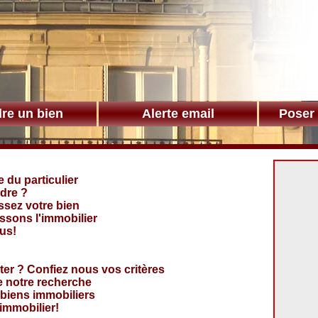
re un bien
Alerte email
Poser
e du particulier
dre ?
sez votre bien
sons l'immobilier
us!
ter ? Confiez nous vos critères
e notre recherche
biens immobiliers
'immobilier!