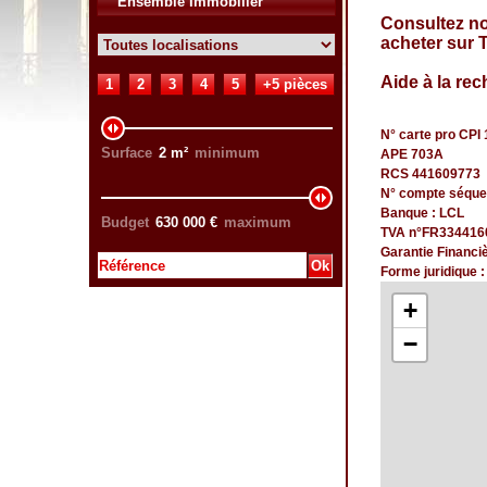
Ensemble Immobilier
Consultez n
acheter sur 
Aide à la rec
1
2
3
4
5
+5 pièces
N° carte pro CPI 
Surface
2
m²
minimum
APE 703A
RCS 441609773
N° compte séque
Banque : LCL
Budget
630 000
€
maximum
TVA n°FR334416
Garantie Financi
Forme juridique 
+
−