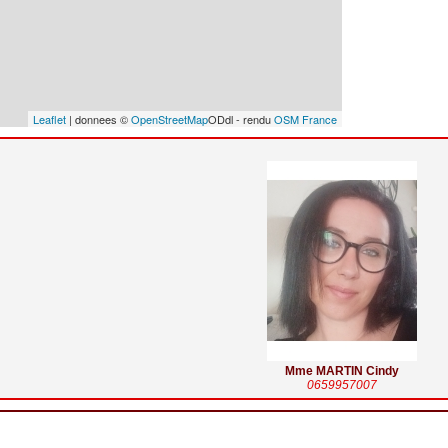
Leaflet
| donnees ©
OpenStreetMap
ODdl - rendu
OSM France
Mme MARTIN Cindy
0659957007