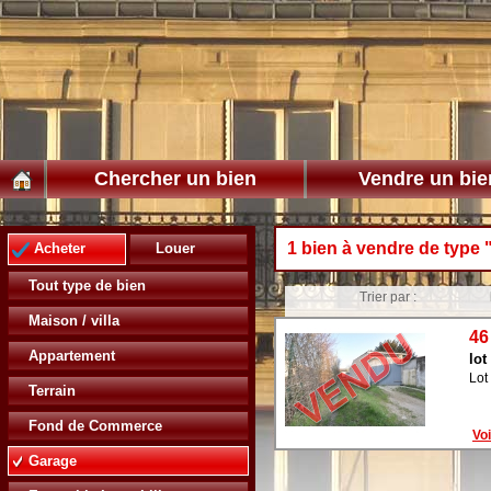
Chercher un bien
Vendre un bie
1 bien à vendre de type 
Acheter
Louer
Tout type de bien
Trier par :
Maison / villa
46
Appartement
lot
Lot
Terrain
Fond de Commerce
Voi
Garage