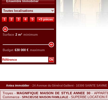
Ensemble Immobilier
1
2
3
4
5
+5 pièces
Surface
2
m²
minimum
Budget
630 000
€
maximum
Antea immobilier
- 24 Avenue du Général Gallieni - 10300 SAINTE SAVINE
Troyes
MAGNIFIQUE MAISON DE STYLE ANNEE 30
APPART
-
-
Commerce
SUPERBE LOCATION F
-
SPACIEUSE MAISON FAMILLIALE
-
1990 A SAINT ANDRE LES VERGERS
Fouchy
-
-
Vendre Parking Sainte S
F2 a louer avec terrasse privée
Vent
Les noes pres troyes
-
-
-
Trpyes