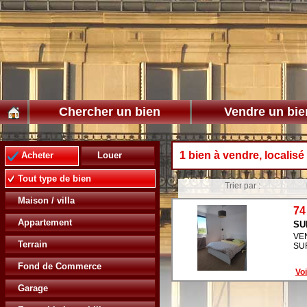
Chercher un bien
Vendre un bie
1 bien à vendre, localis
Acheter
Louer
Tout type de bien
Trier par :
Maison / villa
74
Appartement
SU
VE
Terrain
SU
Fond de Commerce
Voi
Garage