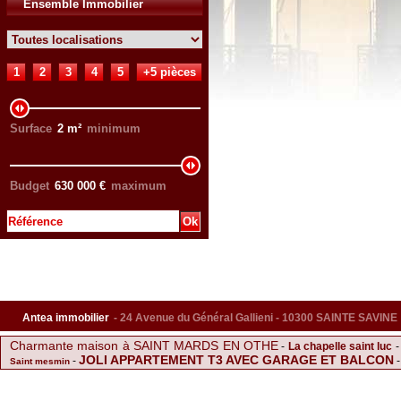
Ensemble Immobilier
1
2
3
4
5
+5 pièces
Surface
2
m²
minimum
Budget
630 000
€
maximum
Antea immobilier
- 24 Avenue du Général Gallieni - 10300 SAINTE SAVINE
Charmante maison à SAINT MARDS EN OTHE
-
La chapelle saint luc
JOLI APPARTEMENT T3 AVEC GARAGE ET BALCON
-
Saint mesmin
Saint andre les vergers
-
-
Vente Fo
F2 BIS EN DUPLEX ET AVEC COURS PRIVE
JOLIE MAISON COCOONING
Vendre Maison Sainte Savine
Dom
-
-