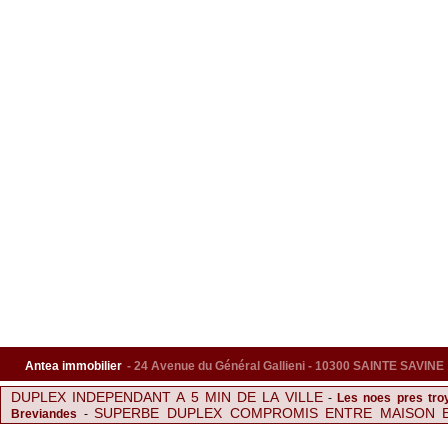
Antea immobilier
- 24 Avenue du Général Gallieni - 10300 SAINTE SAVINE
DUPLEX INDEPENDANT A 5 MIN DE LA VILLE
-
Les noes pres tro
SUPERBE DUPLEX COMPROMIS ENTRE MAISON 
Breviandes
-
APPARTEMENT AU COEUR DE SAINTE SAVINE
F2 AV
-
-
Pavillon
Maison à TROYES
-
APPARTEMENT AU COEUR DE SAINTE SAVINE
-
Ven