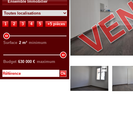
Ensemble Immobilier
1
2
3
4
5
+5 pièces
Surface
2
m²
minimum
Budget
630 000
€
maximum