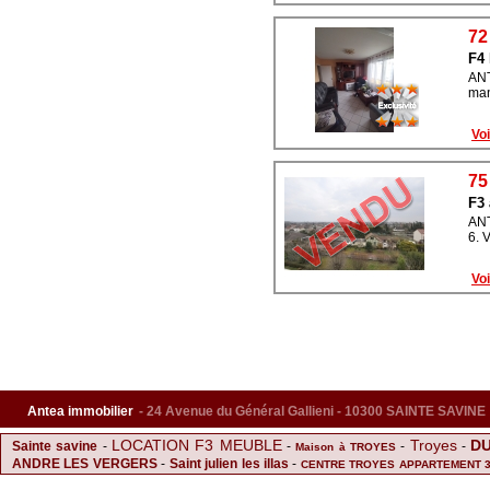
72
F4
ANT
man
Voi
75
F3 
ANT
6. 
Voi
Antea immobilier
- 24 Avenue du Général Gallieni - 10300 SAINTE SAVINE
LOCATION F3 MEUBLE
Troyes
DU
Sainte savine
-
-
-
-
Maison à TROYES
ANDRE LES VERGERS
-
Saint julien les illas
-
CENTRE TROYES APPARTEMENT 
de Sainte-Savine
Origny le sec
F2 BIS TR
-
Terrain
-
-
-
F3 A TROYES