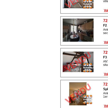
vil
Voi
72
F2
Ant
sec
Voi
72
F3
ANT
sit
Voi
72
Spl
Ant
1er
Voi