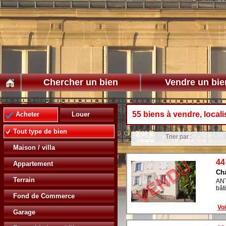
Chercher un bien
Vendre un bie
55 biens à vendre, local
Acheter
Louer
Tout type de bien
Trier par :
Maison / villa
44
Appartement
Ch
Terrain
ANT
bât
Fond de Commerce
Voi
Garage