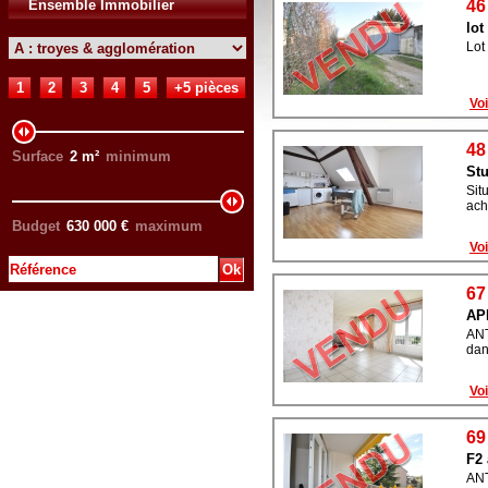
Ensemble Immobilier
46
lot
Lot
1
2
3
4
5
+5 pièces
Voi
48
Surface
2
m²
minimum
Stu
Sit
ach
Budget
630 000
€
maximum
Voi
67
AP
ANT
dan
Voi
69
F2 
ANT