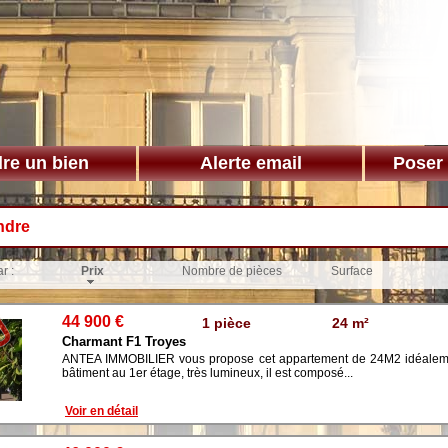
re un bien
Alerte email
Poser
ndre
r :
Prix
Nombre de pièces
Surface
44 900 €
1 pièce
24 m²
Charmant F1 Troyes
ANTEA IMMOBILIER vous propose cet appartement de 24M2 idéalement
bâtiment au 1er étage, très lumineux, il est composé...
Voir en détail