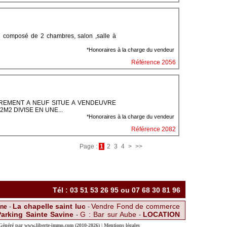
omposé de 2 chambres, salon ,salle à
*Honoraires à la charge du vendeur
Référence 2056
REMENT A NEUF SITUE A VENDEUVRE
M2 DIVISE EN UNE...
*Honoraires à la charge du vendeur
Référence 2082
Page :
1
2
3
4
>
>>
Tél : 03 51 53 26 95 ou 07 68 30 81 96
La chapelle saint luc
Vendre Fond de commerce
ine
-
-
arking Sainte Savine
G : Bar sur Aube
LOCATION
-
-
A :
B : Troyes à plus de 10km
-
-
SPACIEUSE MAISON FAMILLIALE
 Généré par
www.liberte-immo.com
(2010-2026) |
Mentions légales