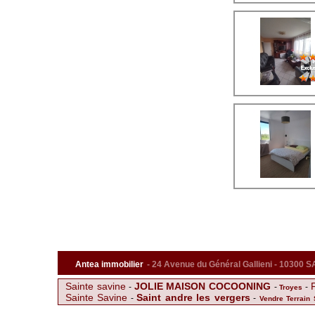
Antea immobilier
- 24 Avenue du Général Gallieni - 10300
Sainte savine
JOLIE MAISON COCOONING
-
-
-
Troyes
Sainte Savine
Saint andre les vergers
-
-
Vendre Terrain 
APPARTEMENT TROYES
P
-
-
TROYES Maison secteur calme