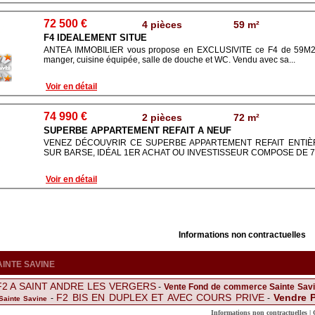
72 500 €
4 pièces
59 m²
F4 IDEALEMENT SITUE
ANTEA IMMOBILIER vous propose en EXCLUSIVITE ce F4 de 59M2 c
manger, cuisine équipée, salle de douche et WC. Vendu avec sa...
Voir en détail
74 990 €
2 pièces
72 m²
SUPERBE APPARTEMENT REFAIT A NEUF
VENEZ DÉCOUVRIR CE SUPERBE APPARTEMENT REFAIT ENTIÈ
SUR BARSE, IDÉAL 1ER ACHAT OU INVESTISSEUR COMPOSE DE 72
Voir en détail
Informations non contractuelles
 SAINTE SAVINE
F2 A SAINT ANDRE LES VERGERS
-
Vente Fond de commerce Sainte Sav
F2 BIS EN DUPLEX ET AVEC COURS PRIVE
Vendre P
-
-
Sainte Savine
avillon sainte julie
Vente Maison Sainte Savine
-
Fond de Commerce
-
-
Informations non contractuelles |