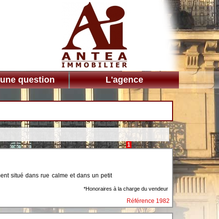
 une question
L'agence
Page :
1
2
3
4
>
>>
 situé dans rue calme et dans un petit
*Honoraires à la charge du vendeur
Référence 1982