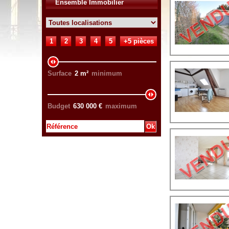
Ensemble Immobilier
1
2
3
4
5
+5 pièces
Surface
2
m²
minimum
Budget
630 000
€
maximum