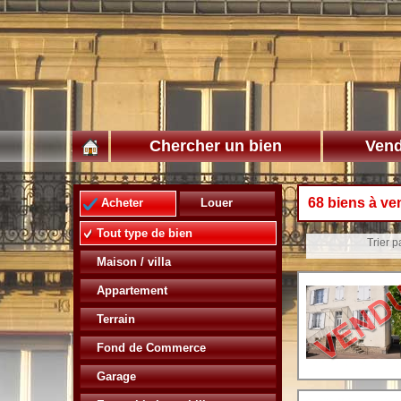
Chercher un bien
Vend
68 biens à ve
Acheter
Louer
Tout type de bien
Trier pa
Maison / villa
Appartement
Terrain
Fond de Commerce
Garage