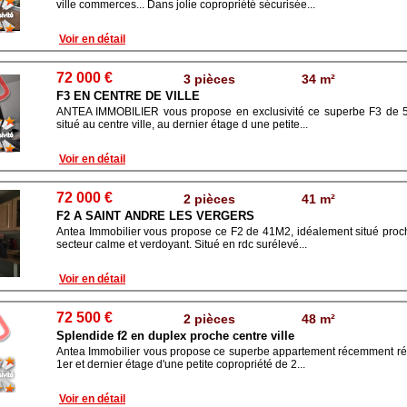
ville commerces... Dans jolie copropriété sécurisée...
Voir en détail
72 000 €
3 pièces
34 m²
F3 EN CENTRE DE VILLE
ANTEA IMMOBILIER vous propose en exclusivité ce superbe F3 de 52
situé au centre ville, au dernier étage d une petite...
Voir en détail
72 000 €
2 pièces
41 m²
F2 A SAINT ANDRE LES VERGERS
Antea Immobilier vous propose ce F2 de 41M2, idéalement situé proch
secteur calme et verdoyant. Situé en rdc surélevé...
Voir en détail
72 500 €
2 pièces
48 m²
Splendide f2 en duplex proche centre ville
Antea Immobilier vous propose ce superbe appartement récemment ré
1er et dernier étage d'une petite copropriété de 2...
Voir en détail