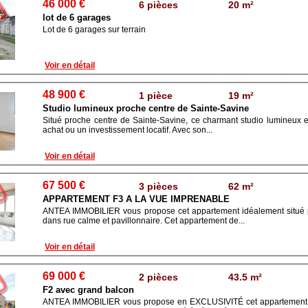
46 000 €
6 pièces
20 m²
lot de 6 garages
Lot de 6 garages sur terrain
Voir en détail
48 900 €
1 pièce
19 m²
Studio lumineux proche centre de Sainte-Savine
Situé proche centre de Sainte-Savine, ce charmant studio lumineux es
achat ou un investissement locatif. Avec son...
Voir en détail
67 500 €
3 pièces
62 m²
APPARTEMENT F3 A LA VUE IMPRENABLE
ANTEA IMMOBILIER vous propose cet appartement idéalement situé p
dans rue calme et pavillonnaire. Cet appartement de...
Voir en détail
69 000 €
2 pièces
43.5 m²
F2 avec grand balcon
ANTEA IMMOBILIER vous propose en EXCLUSIVITÉ cet appartement de