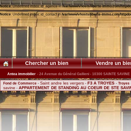
Notice
: Undefined index: id_agence in
/var/www/vhosts/liberte-immo.com/httpdo
Notice
: Undefined index: id_contact in
/var/www/vhosts/liberte-immo.com/httpdo
Chercher un bien
Vendre un bie
Antea immobilier
- 24 Avenue du Général Gallieni - 10300 SAINTE SAVINE
Saint andre les vergers
F3 A TROYES
Fond de Commerce
-
-
-
Troyes
savine
APPARTEMENT DE STANDING AU COEUR DE STE SAVI
-
Vendre Maison 
SUPERBE MAISON FAMILIALE AU NOES PRES TROYES
-
F3 BIS A LOUER A TROYES
A : Troyes & 
APPARTEMENT TROYES
-
-
DE TROYES
F2 a louer avec terrasse
-
Acheter Maison Sainte Savine
-
SUPERBE MAISON AVEC PISC
-
SUPERFE F4 A ST ANDRE LES VERGERS
CHARMANTE MAISON ENTRE VILLE ET CAMPAGNE
-
ENSEMBLE IMMOBILIER