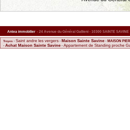
Antea immobilier
- 24 Avenue du Général Gallieni - 10300 SAINTE SAVINE
Saint andre les vergers
Maison Sainte Savine
-
-
-
MAISON PIE
Troyes
Achat Maison Sainte Savine
Appartement de Standing proche G
-
-
SUPERBE APPARTEMENT AU 
-
F4 IDEALEMENT SITUE
-
Sainte Savine
MAISON FAMILLIALE SANS TRAVAUX
CHARMANTE MAISON 
-
APPARTEMENT REFAIT A NEUF
-
Charmante maison à SAINT MARDS
A 10 MIN DE LA GARE
F3 A TROYES
APPARTEMENT F3 A LA 
-
-
LOCATION F3 MEUBLE
SPLENDIDE RDC AVEC JARDINE ET TE
-