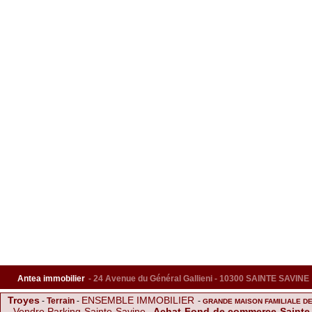
Antea immobilier
- 24 Avenue du Général Gallieni - 10300 SAINTE SAVINE
Troyes
ENSEMBLE IMMOBILIER
-
Terrain
-
-
GRANDE MAISON FAMILIALE DE
Vendre Parking Sainte Savine
Achat Fond de commerce Sainte