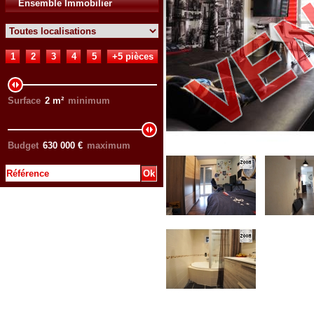
Ensemble Immobilier
1
2
3
4
5
+5 pièces
Surface
2
m²
minimum
Budget
630 000
€
maximum