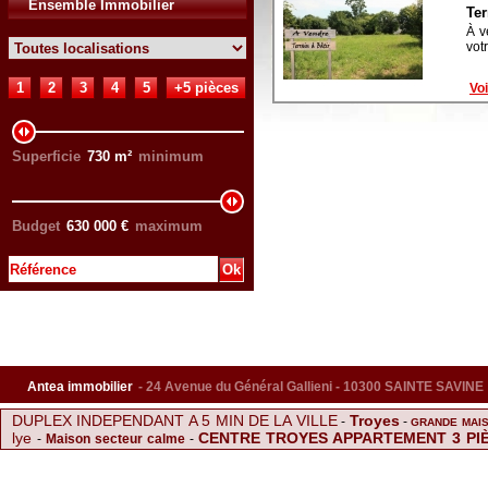
Ensemble Immobilier
Ter
À v
vot
1
2
3
4
5
+5 pièces
Voi
Superficie
730
m²
minimum
Budget
630 000
€
maximum
Antea immobilier
- 24 Avenue du Général Gallieni - 10300 SAINTE SAVINE
DUPLEX INDEPENDANT A 5 MIN DE LA VILLE
Troyes
-
-
GRANDE MAIS
lye
CENTRE TROYES APPARTEMENT 3 PI
-
Maison secteur calme
-
Maison Sainte Savine
-
SUPERBE TRIPLEX AVEC TERRASSE ET BAL
TROYES
APPARTEMENT DE TYPE 5 NEUF
-
-
-
F2 SAINTE SAVINE