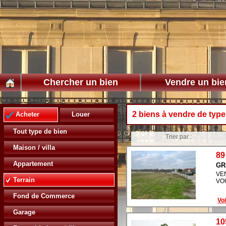
Chercher un bien
Vendre un bie
2 biens à vendre de type
Acheter
Louer
Tout type de bien
Trier par :
Maison / villa
89
Appartement
GR
VE
Terrain
VO
Fond de Commerce
Voi
Garage
10