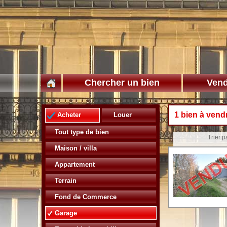
Chercher un bien
Vend
1 bien à vend
Acheter
Louer
Tout type de bien
Trier pa
Maison / villa
Appartement
Terrain
Fond de Commerce
Garage