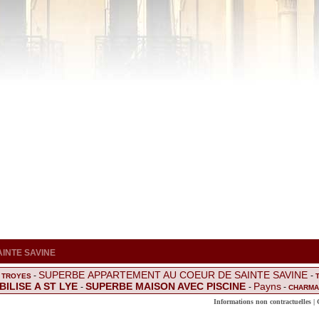
 SAINTE SAVINE
SUPERBE APPARTEMENT AU COEUR DE SAINTE SAVINE
-
-
E TROYES
BILISE A ST LYE
SUPERBE MAISON AVEC PISCINE
Payns
-
-
-
CHARMA
nt julien les illas
F2 SAINTE SAVINE
-
-
-
MAISON A 10 MIN DE LA GARE
SPAC
Informations non contractuelles |
 MITOYENNE A FORT POTENTIEL
Acheter Maison Sain
-
-
Saint mesmin