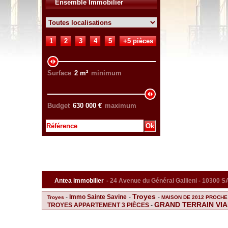
Ensemble Immobilier
1
2
3
4
5
+5 pièces
Surface
2
m²
minimum
Budget
630 000
€
maximum
Antea immobilier
- 24 Avenue du Général Gallieni - 10300
Troyes
-
Immo Sainte Savine
-
-
Troyes
MAISON DE 2012 PROCH
GRAND TERRAIN VIA
TROYES APPARTEMENT 3 PIÈCES
-
F2 A SAINT ANDRE LES VERGERS
Sai
-
-
F2 BIS TROYES
Parking Sainte Savine
MAISON
-
-
F3 avec jardinet STE SAVINE