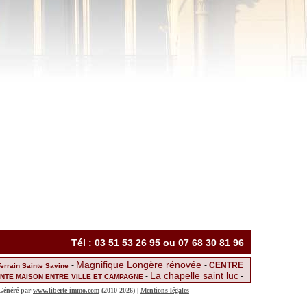
Tél : 03 51 53 26 95 ou 07 68 30 81 96
Magnifique Longère rénovée
-
-
CENTRE
Terrain Sainte Savine
La chapelle saint luc
-
-
NTE MAISON ENTRE VILLE ET CAMPAGNE
Achat
-
IEUSE MAISON MITOYENNE AVEC BEAUCOUP DE POTENTIEL
 Généré par
www.liberte-immo.com
(2010-2026) |
Mentions légales
te Savine
Antea
-
-
Studio lumineux proche centre de Sainte-Savine