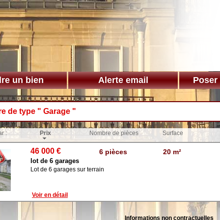
re un bien
Alerte email
Poser
re de type " Garage "
r :
Prix
Nombre de pièces
Surface
46 000 €
6 pièces
20 m²
lot de 6 garages
Lot de 6 garages sur terrain
Voir en détail
Informations non contractuelles