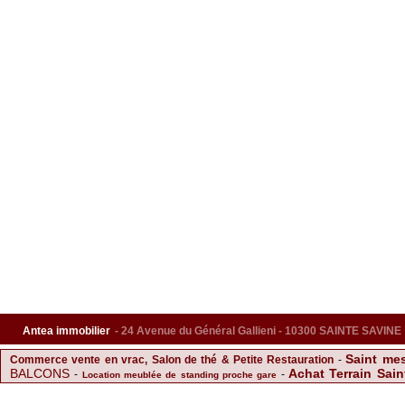
Antea immobilier
- 24 Avenue du Général Gallieni - 10300 SAINTE SAVINE
Saint me
Commerce vente en vrac, Salon de thé & Petite Restauration
-
BALCONS
Achat Terrain Sain
-
-
Location meublée de standing proche gare
F2 avec grand balcon
Sa
-
-
Achat Parking Sainte Savine
-
chapelle saint luc
F3 BIS A LOUER A TROYES
Barb
F2 SAINTE SAVINE
-
-
Appartement
-