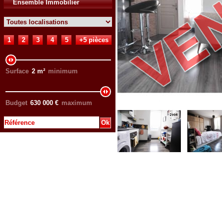
Ensemble Immobilier
1
2
3
4
5
+5 pièces
Surface
2
m²
minimum
Budget
630 000
€
maximum