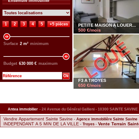
Ensemble Immobilier
1
2
3
4
5
+5 pièces
PETITE MAISON A LOUER...
500 €/mois
500 €/mois
Surface
2
m²
minimum
Budget
630 000
€
maximum
F3 A TROYES
650 €/mois
650 €/mois
Antea immobilier
- 24 Avenue du Général Gallieni - 10300 SAINTE SAVINE
Vendre Appartement Sainte Savine
-
Agence immobilière Sainte Savine
INDEPENDANT A 5 MIN DE LA VILLE
Vente Terrain Sain
-
Troyes
-
Magnifique Longère au fort potentiel
-
APPARTEMENT AVEC BALCON A
SPACIEUX F4 AVEC 2 BALCONS
idéalement située
-
-
Achat Parking Sa
TROYES Mai