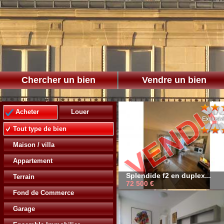
Chercher un bien
Vendre un bien
Acheter
Louer
Tout type de bien
Maison / villa
Appartement
Splendide f2 en duplex...
Terrain
72 500 €
72 500 €
Fond de Commerce
Garage